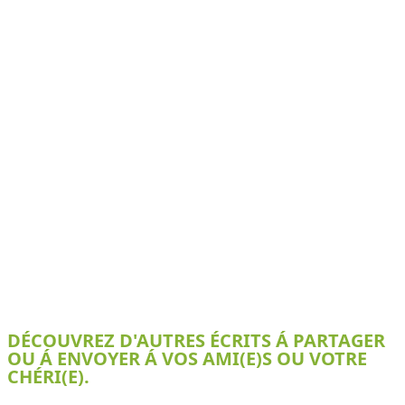
DÉCOUVREZ D'AUTRES ÉCRITS Á PARTAGER
OU Á ENVOYER Á VOS AMI(E)S OU VOTRE
CHÉRI(E).