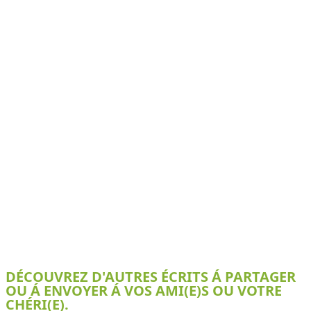
DÉCOUVREZ D'AUTRES ÉCRITS Á PARTAGER
OU Á ENVOYER Á VOS AMI(E)S OU VOTRE
CHÉRI(E).