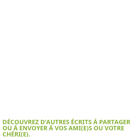
DÉCOUVREZ D'AUTRES ÉCRITS Á PARTAGER
OU Á ENVOYER Á VOS AMI(E)S OU VOTRE
CHÉRI(E).