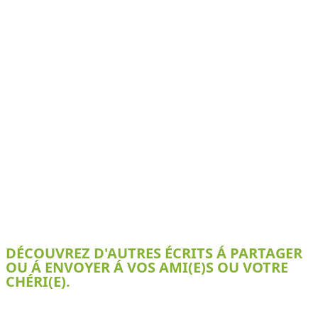
DÉCOUVREZ D'AUTRES ÉCRITS Á PARTAGER
OU Á ENVOYER Á VOS AMI(E)S OU VOTRE
CHÉRI(E).