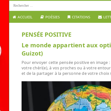
ACCUEIL
POÉSIES
CITATIONS
LET
PENSÉE POSITIVE
Le monde appartient aux optim
Guizot)
Pour envoyer cette pensée positive en image : 
votre chéri(e), à vos proches ou à votre entour
et de la partager à la personne de votre choix 