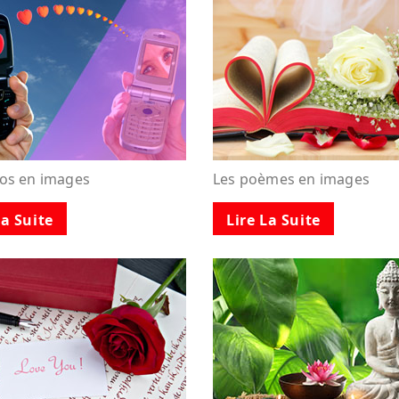
tos en images
Les poèmes en images
La Suite
Lire La Suite