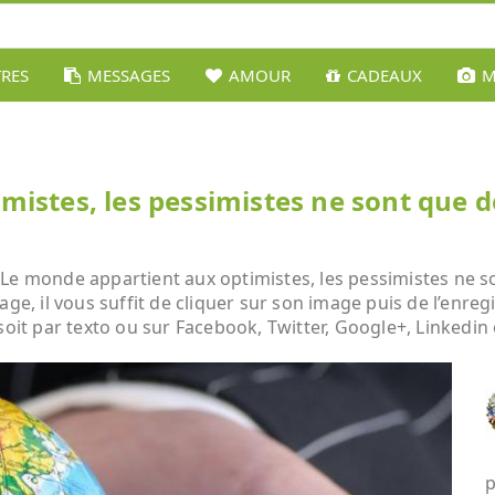
TRES
MESSAGES
AMOUR
CADEAUX
M
istes, les pessimistes ne sont que d
Le monde appartient aux optimistes, les pessimistes ne so
age, il vous suffit de cliquer sur son image puis de l’enre
soit par texto ou sur Facebook, Twitter, Google+, Linkedin 
p