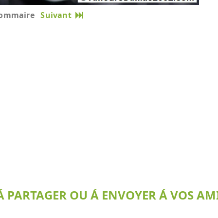
ommaire
Suivant
 PARTAGER OU Á ENVOYER Á VOS AMI(