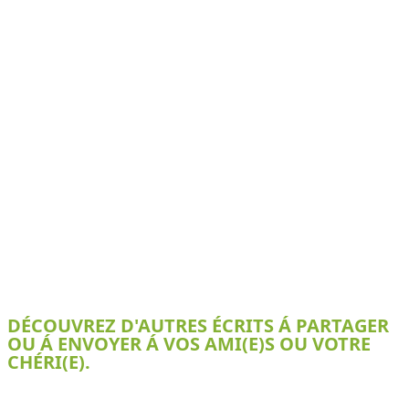
DÉCOUVREZ D'AUTRES ÉCRITS Á PARTAGER
OU Á ENVOYER Á VOS AMI(E)S OU VOTRE
CHÉRI(E).