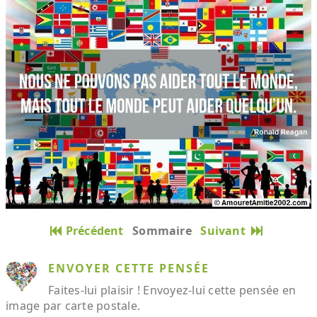
Précédent
Sommaire
Suivant
ENVOYER CETTE PENSÉE
Faites-lui plaisir ! Envoyez-lui cette pensée en
image par carte postale.