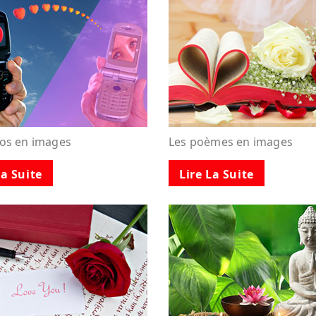
tos en images
Les poèmes en images
La Suite
Lire La Suite