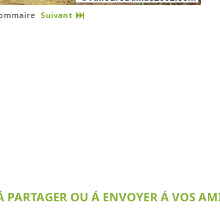
ommaire
Suivant
 PARTAGER OU Á ENVOYER Á VOS AMI(