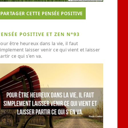
PARTAGER CETTE PENSÉE POSITIVE
PENSÉE POSITIVE ET ZEN N°93
our être heureux dans la vie, il faut
implement laisser venir ce qui vient et laisser
artir ce qui s'en va.