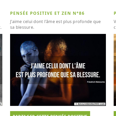
PENSÉE POSITIVE ET ZEN N°86
J'aime celui dont l'âme est plus profonde que
V
.
sa blessure.
c