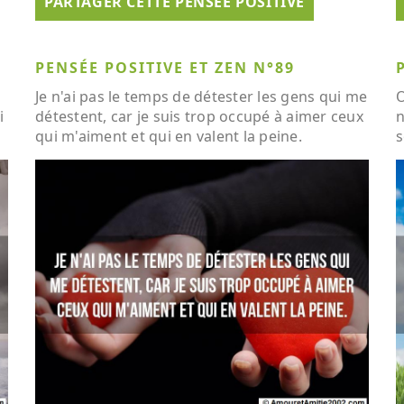
PARTAGER CETTE PENSÉE POSITIVE
PENSÉE POSITIVE ET ZEN N°89
Je n'ai pas le temps de détester les gens qui me
O
i
détestent, car je suis trop occupé à aimer ceux
n
qui m'aiment et qui en valent la peine.
s