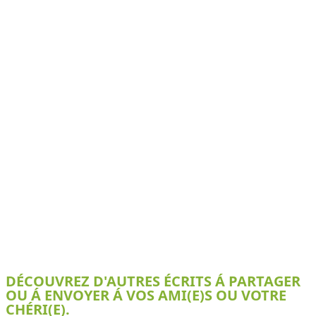
DÉCOUVREZ D'AUTRES ÉCRITS Á PARTAGER
OU Á ENVOYER Á VOS AMI(E)S OU VOTRE
CHÉRI(E).