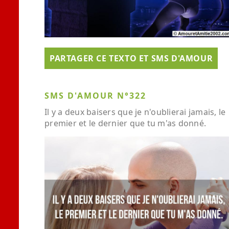
PARTAGER CE TEXTO ET SMS D'AMOUR
SMS D'AMOUR N°322
Il y a deux baisers que je n'oublierai jamais, le
premier et le dernier que tu m'as donné.