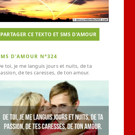
PARTAGER CE TEXTO ET SMS D'AMOUR
SMS D'AMOUR N°324
e toi, je me languis jours et nuits, de ta
assion, de tes caresses, de ton amour.