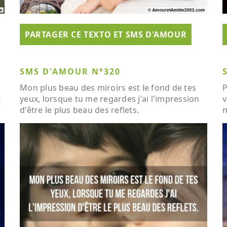
PARTAGER CE TEXTO ET SMS D'AMOUR
SMS D'AMOUR N°320
Mon plus beau des miroirs est le fond de tes
P
t
yeux, lorsque tu me regardes j'ai l'impression
v
d'être le plus beau des reflets.
m