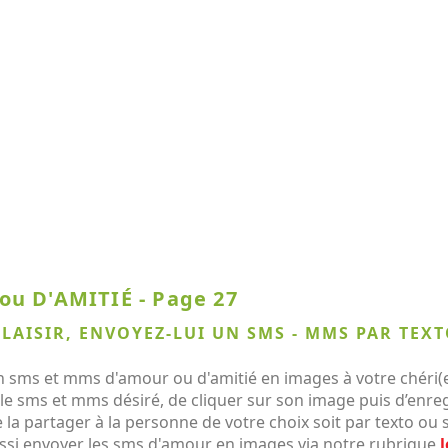
u D'AMITIÉ - Page 27
PLAISIR, ENVOYEZ-LUI UN SMS - MMS PAR TEXT
 sms et mms d'amour ou d'amitié en images à votre chéri(e)
r le sms et mms désiré, de cliquer sur son image puis d’enre
 la partager à la personne de votre choix soit par texto ou
si envoyer les sms d'amour en images via notre rubrique
l