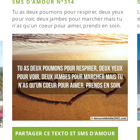
SMS D'AMOUR N°314
Tu as deux poumons pour respirer, deux yeux
U
pour voir, deux jambes pour marcher mais tu
é
n'as qu'un coeur pour aimer, prends en soin.
s
PARTAGER CE TEXTO ET SMS D'AMOUR