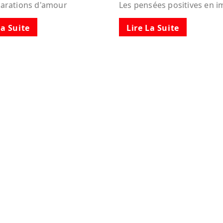
larations d'amour
Les pensées positives en 
La Suite
Lire La Suite