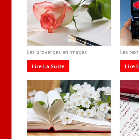
Les proverbes en images
Les tex
Lire La Suite
Lire 