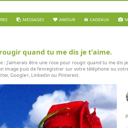
TRES
MESSAGES
AMOUR
CADEAUX
M
rougir quand tu me dis je t'aime.
: J'aimerais être une rose pour rougir quand tu me dis je 
son image puis de l’enregistrer sur votre téléphone ou vot
tter, Google+, Linkedin ou Pinterest.
p