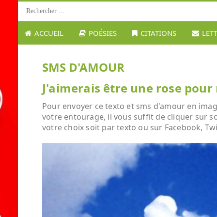
ACCUEIL
POÉSIES
CITATIONS
LET
SMS D'AMOUR
J'aimerais être une rose pour 
Pour envoyer ce texto et sms d'amour en image 
votre entourage, il vous suffit de cliquer sur 
votre choix soit par texto ou sur Facebook, Twi