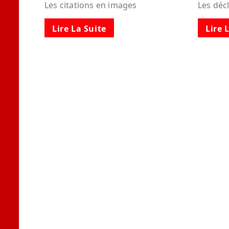
Les citations en images
Les déc
Lire La Suite
Lire 