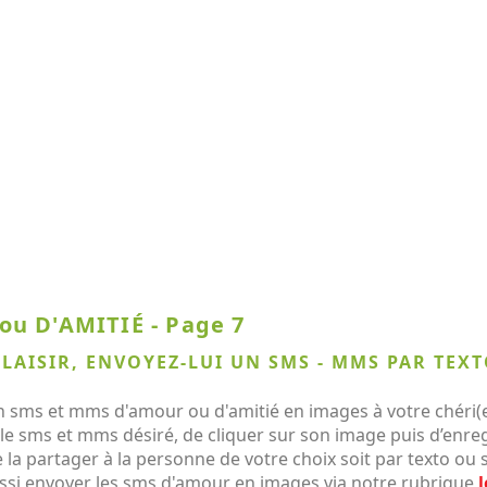
u D'AMITIÉ - Page 7
PLAISIR, ENVOYEZ-LUI UN SMS - MMS PAR TEXT
 sms et mms d'amour ou d'amitié en images à votre chéri(e)
r le sms et mms désiré, de cliquer sur son image puis d’enre
 la partager à la personne de votre choix soit par texto ou
si envoyer les sms d'amour en images via notre rubrique
l