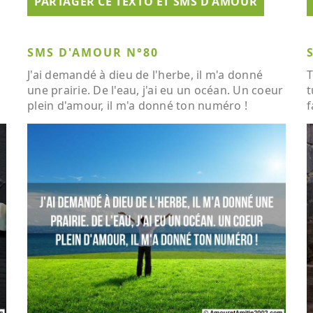
PARTAGER CE TEXTO ET SMS D'AMOUR
SMS D'AMOUR N°80
J'ai demandé à dieu de l'herbe, il m'a donné
T
une prairie. De l'eau, j'ai eu un océan. Un coeur
t
plein d'amour, il m'a donné ton numéro !
f