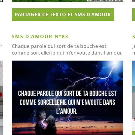
PARTAGER CE TEXTO ET SMS D'AMOUR
SMS D'AMOUR N°83
r
Chaque parole qui sort de ta bouche est
J
comme sorcellerie qui m'envoute dans l'amour.
m