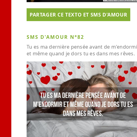
PARTAGER CE TEXTO ET SMS D'AMOUR
SMS D'AMOUR N°82
Tu es ma dernière pensée avant de m'endormi
et même quand je dors tu es dans mes rêves.