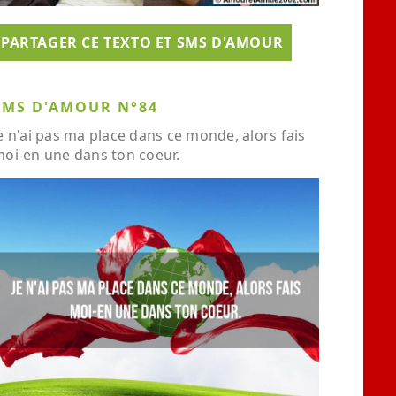
PARTAGER CE TEXTO ET SMS D'AMOUR
SMS D'AMOUR N°84
e n'ai pas ma place dans ce monde, alors fais
oi-en une dans ton coeur.