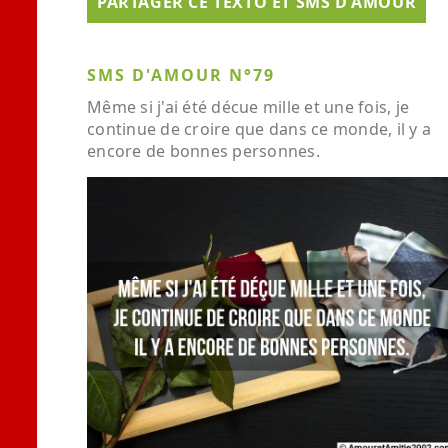
PARTAGER CE TEXTO ET SMS D'AMOUR
SMS D'AMOUR N°79
Même si j'ai été décue mille et une fois, je
continue de croire que dans ce monde, il y a
encore de bonnes personnes.