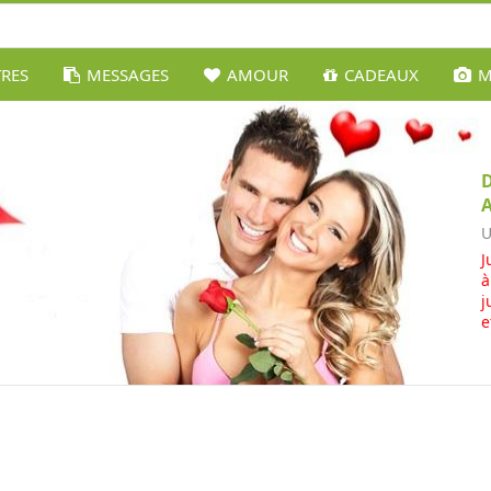
TRES
MESSAGES
AMOUR
CADEAUX
M
U
J
à
j
e