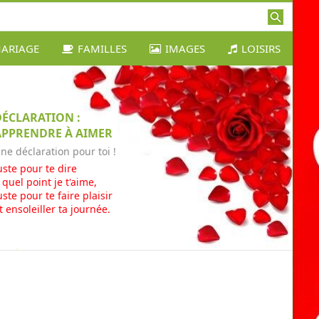
ARIAGE
FAMILLES
IMAGES
LOISIRS
DÉCLARATION :
APPRENDRE À AIMER
ne déclaration pour toi !
uste pour te dire
 quel point je t'aime,
uste pour te faire plaisir
t ensoleiller ta journée.