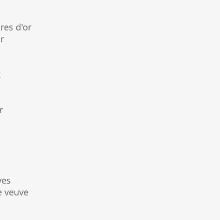
res d'or
r
x
r
ves
 veuve