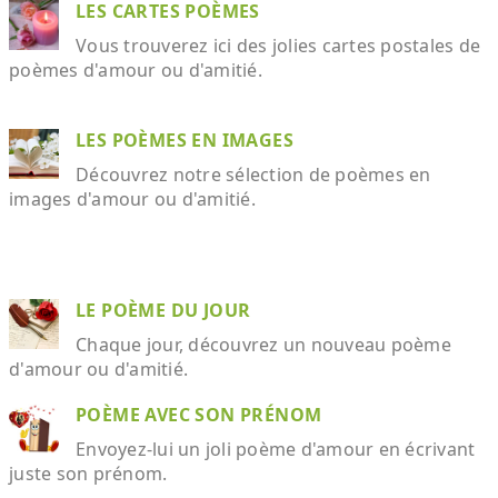
LES CARTES POÈMES
Vous trouverez ici des jolies cartes postales de
poèmes d'amour ou d'amitié.
LES POÈMES EN IMAGES
Découvrez notre sélection de poèmes en
images d'amour ou d'amitié.
LE POÈME DU JOUR
Chaque jour, découvrez un nouveau poème
d'amour ou d'amitié.
POÈME AVEC SON PRÉNOM
Envoyez-lui un joli poème d'amour en écrivant
juste son prénom.