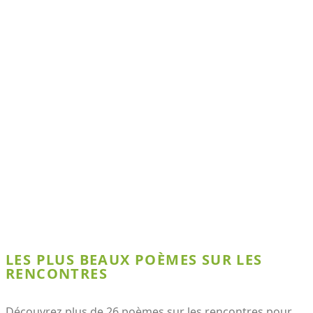
LES PLUS BEAUX POÈMES SUR LES
RENCONTRES
Découvrez plus de 26 poèmes sur les rencontres pour