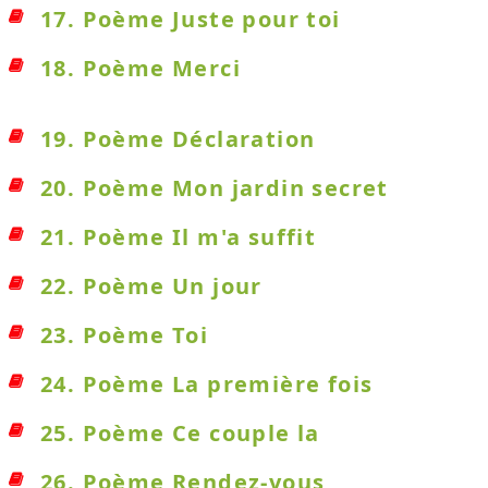
17. Poème Juste pour toi
18. Poème Merci
19. Poème Déclaration
20. Poème Mon jardin secret
21. Poème Il m'a suffit
22. Poème Un jour
23. Poème Toi
24. Poème La première fois
25. Poème Ce couple la
26. Poème Rendez-vous