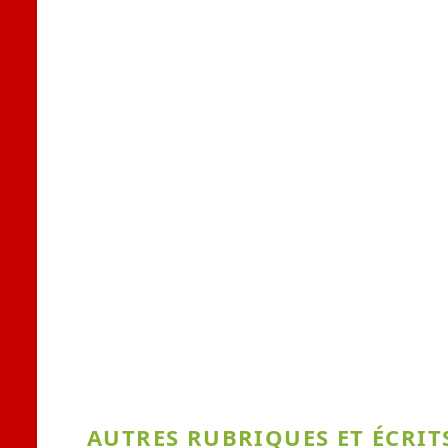
AUTRES RUBRIQUES ET ÉCRITS