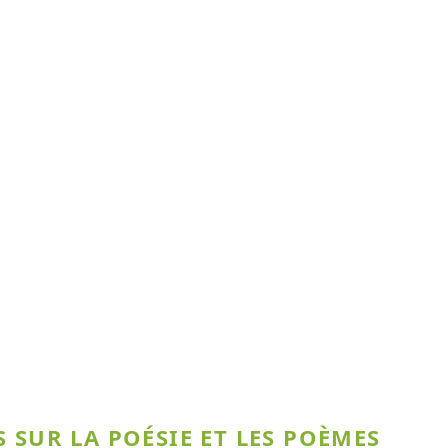
 SUR LA POÉSIE ET LES POÈMES