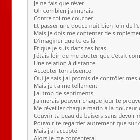
Je ne fais que rêver.
Oh combien j'aimerais
Contre toi me coucher
Et passer une douce nuit bien loin de l'
Mais je dois me contenter de simplemen
D'imaginer que tu es là,
Et que je suis dans tes bras...
J'étais loin de me douter que c'était co
Une relation à distance
Accepter ton absence
Oui je sais j'ai promis de contrôler mes
Mais je t'aime tellement
J'ai trop de sentiments
J'aimerais pouvoir chaque jour te prou
Me réveiller chaque matin à la douceur
Couvrir ta peau de baisers sans devoir m
Pouvoir te regarder autrement que sur d
Mais j'ai accepté
Alors je me contenterai