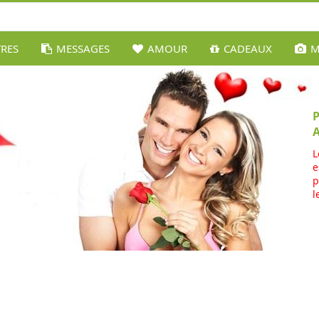
TRES
MESSAGES
AMOUR
CADEAUX
M
L
e
p
l