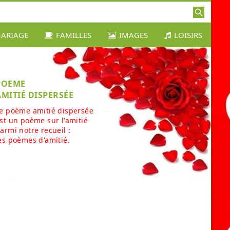
ARIAGE
FAMILLES
IMAGES
LOISIRS
POEME
AMITIÉ DISPERSÉE
e poème amitié dispersée
st un poème sur l'amitié
armi notre recueil :
es poèmes d'amitié.