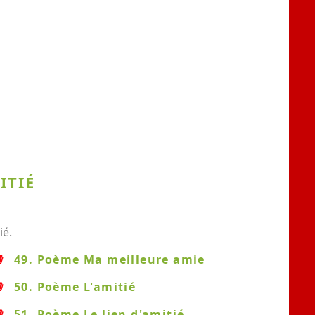
ITIÉ
ié.
49. Poème Ma meilleure amie
50. Poème L'amitié
51. Poème Le lien d'amitié