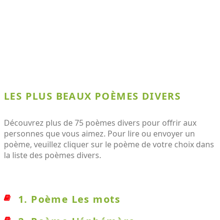
LES PLUS BEAUX POÈMES DIVERS
Découvrez plus de 75 poèmes divers pour offrir aux
personnes que vous aimez. Pour lire ou envoyer un
poème, veuillez cliquer sur le poème de votre choix dans
la liste des poèmes divers.
1. Poème Les mots