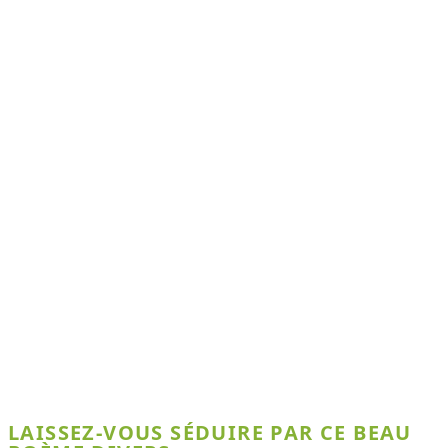
LAISSEZ-VOUS SÉDUIRE PAR CE BEAU