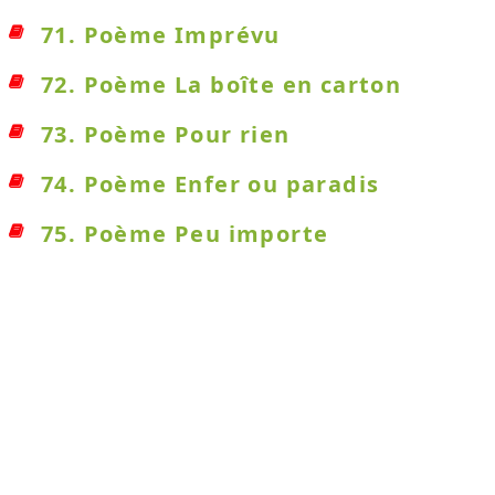
71. Poème Imprévu
72. Poème La boîte en carton
73. Poème Pour rien
74. Poème Enfer ou paradis
75. Poème Peu importe