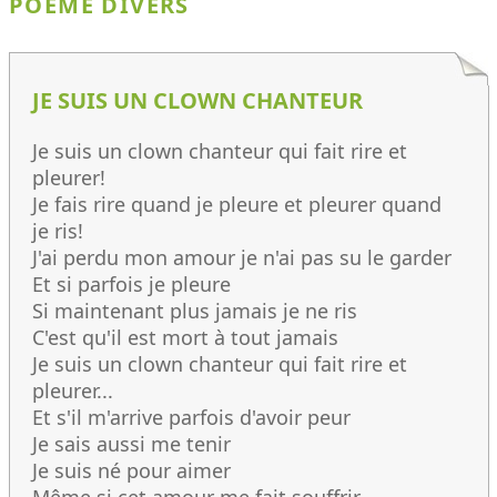
POÈME DIVERS
JE SUIS UN CLOWN CHANTEUR
Je suis un clown chanteur qui fait rire et
pleurer!
Je fais rire quand je pleure et pleurer quand
je ris!
J'ai perdu mon amour je n'ai pas su le garder
Et si parfois je pleure
Si maintenant plus jamais je ne ris
C'est qu'il est mort à tout jamais
Je suis un clown chanteur qui fait rire et
pleurer...
Et s'il m'arrive parfois d'avoir peur
Je sais aussi me tenir
Je suis né pour aimer