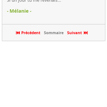
Si un jour tu me revenais...
- Mélanie -
Précédent
Sommaire
Suivant