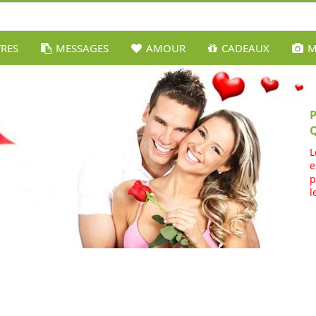
TRES
MESSAGES
AMOUR
CADEAUX
M
L
e
p
l