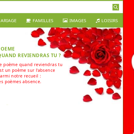
ARIAGE
FAMILLES
IMAGES
LOISIRS
POEME
QUAND REVIENDRAS TU ?
e poème quand reviendras tu
st un poème sur l’absence
armi notre recueil :
es poèmes absence.