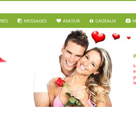
TRES
MESSAGES
AMOUR
CADEAUX
M
L
e
p
l