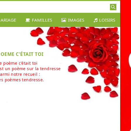
ARIAGE
FAMILLES
IMAGES
LOISIRS
POEME C'ÉTAIT TOI
e poème c'était toi
st un poème sur la tendresse
armi notre recueil :
es poèmes tendresse.