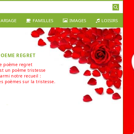
ARIAGE
FAMILLES
IMAGES
LOISIRS
POEME REGRET
e poème regret
st un poème tristesse
armi notre recueil :
es poèmes sur la tristesse.