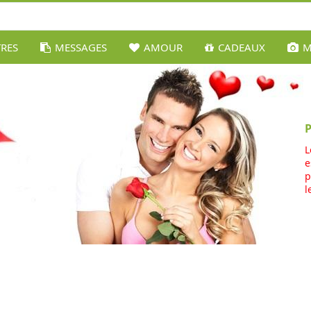
TRES
MESSAGES
AMOUR
CADEAUX
M
L
e
p
l