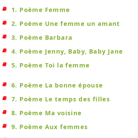
1. Poème Femme
2. Poème Une femme un amant
3. Poème Barbara
4. Poème Jenny, Baby, Baby Jane
5. Poème Toi la femme
6. Poème La bonne épouse
7. Poème Le temps des filles
8. Poème Ma voisine
9. Poème Aux femmes