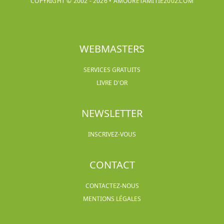
COPYRIGHT © 2002 -
2026
•
AMOURETAMITIE2002.COM
WEBMASTERS
SERVICES GRATUITS
LIVRE D'OR
NEWSLETTER
INSCRIVEZ-VOUS
CONTACT
CONTACTEZ-NOUS
MENTIONS LÉGALES