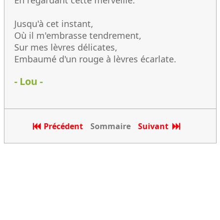
En regardant cette merveille.
Jusqu'à cet instant,
Où il m'embrasse tendrement,
Sur mes lèvres délicates,
Embaumé d'un rouge à lèvres écarlate.
- Lou -
Précédent
Sommaire
Suivant