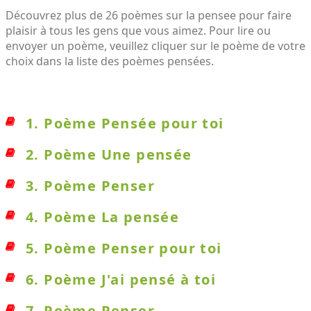
Découvrez plus de 26 poèmes sur la pensee pour faire
plaisir à tous les gens que vous aimez. Pour lire ou
envoyer un poème, veuillez cliquer sur le poème de votre
choix dans la liste des poèmes pensées.
1. Poème Pensée pour toi
2. Poème Une pensée
3. Poème Penser
4. Poème La pensée
5. Poème Penser pour toi
6. Poème J'ai pensé à toi
7. Poème Penser