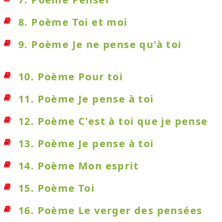
8. Poème Toi et moi
9. Poème Je ne pense qu'à toi
10. Poème Pour toi
11. Poème Je pense à toi
12. Poème C'est à toi que je pense
13. Poème Je pense à toi
14. Poème Mon esprit
15. Poème Toi
16. Poème Le verger des pensées