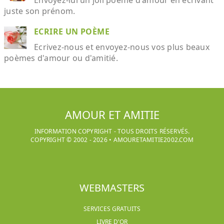
Envoyez-lui un joli poème d'amour en écrivant
juste son prénom.
ECRIRE UN POÈME
Ecrivez-nous et envoyez-nous vos plus beaux
poèmes d'amour ou d'amitié.
AMOUR ET AMITIE
INFORMATION COPYRIGHT - TOUS DROITS RÉSERVÉS.
COPYRIGHT © 2002 -
2026
•
AMOURETAMITIE2002.COM
WEBMASTERS
SERVICES GRATUITS
LIVRE D'OR