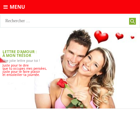
MENU
LETTRE D'AMOUR :
À MON TRÉSOR
Une jolie lettre pour toi !
Juste pour te dire
que tu occupes mes pensées,
juste pour te faire plaisir
et ensoleiller ta journée.