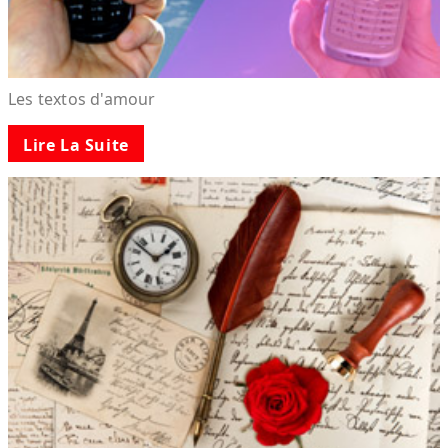
Les textos d'amour
Lire La Suite