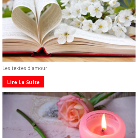
Les textes d'amour
Lire La Suite