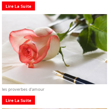
Lire La Suite
les proverbes d'amour
Lire La Suite