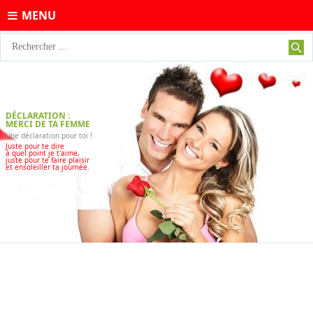
MENU
DÉCLARATION :
MERCI DE TA FEMME
Une déclaration pour toi !
Juste pour te dire
à quel point je t'aime,
juste pour te faire plaisir
et ensoleiller ta journée.