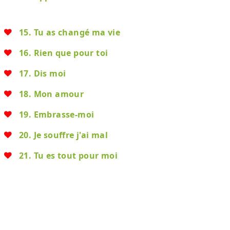
15. Tu as changé ma vie
16. Rien que pour toi
17. Dis moi
18. Mon amour
19. Embrasse-moi
20. Je souffre j'ai mal
21. Tu es tout pour moi