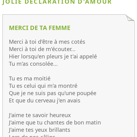
JOLIE DÉCLARATION D'AMOUR
MERCI DE TA FEMME
Merci à toi d'être à mes cotés
Merci à toi de m'écouter...
Hier lorsqu'en pleurs je t'ai appelé
Tu m'as consolée...
Tu es ma moitié
Tu es celui qui m'a montré
Que je ne suis pas qu'une poupée
Et que du cerveau j'en avais
J'aime te savoir heureux
J'aime que tu chantes de bon matin
J'aime tes yeux brillants