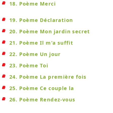
18. Poème Merci
19. Poème Déclaration
20. Poème Mon jardin secret
21. Poème Il m'a suffit
22. Poème Un jour
23. Poème Toi
24. Poème La première fois
25. Poème Ce couple la
26. Poème Rendez-vous