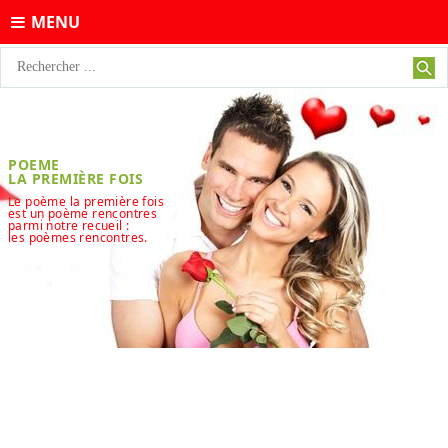
MENU
POEME
LA PREMIÈRE FOIS
Le poème la première fois
est un poème rencontres
parmi notre recueil :
les poèmes rencontres.