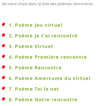
de votre choix dans la liste des poèmes rencontres.
1. Poème Jeu virtuel
2. Poème Je t'ai rencontré
3. Poème Virtuel
4. Poème Première rencontre
5. Poème Rencontre
6. Poème Amertume du virtuel
7. Poème Toi le net
8. Poème Notre rencontre