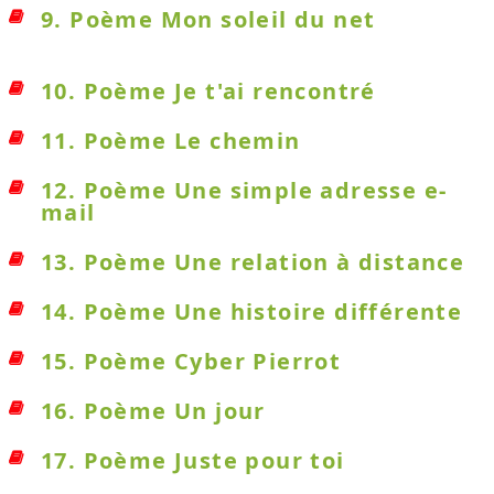
9. Poème Mon soleil du net
10. Poème Je t'ai rencontré
11. Poème Le chemin
12. Poème Une simple adresse e-
mail
13. Poème Une relation à distance
14. Poème Une histoire différente
15. Poème Cyber Pierrot
16. Poème Un jour
17. Poème Juste pour toi