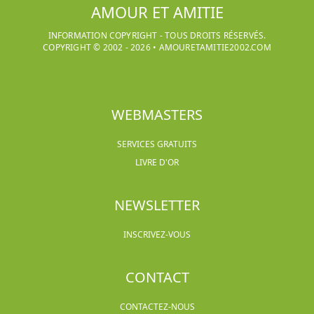
AMOUR ET AMITIE
INFORMATION COPYRIGHT - TOUS DROITS RÉSERVÉS.
COPYRIGHT © 2002 -
2026
•
AMOURETAMITIE2002.COM
WEBMASTERS
SERVICES GRATUITS
LIVRE D'OR
NEWSLETTER
INSCRIVEZ-VOUS
CONTACT
CONTACTEZ-NOUS