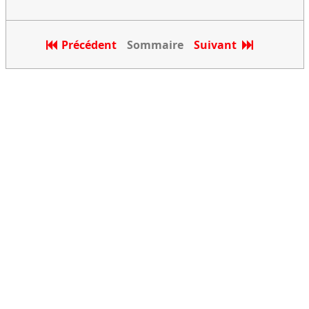
Précédent
Sommaire
Suivant