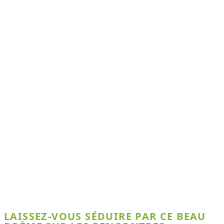
LAISSEZ-VOUS SÉDUIRE PAR CE BEAU