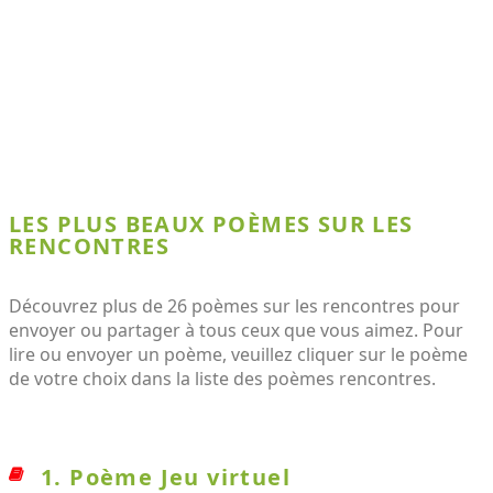
LES PLUS BEAUX POÈMES SUR LES
RENCONTRES
Découvrez plus de 26 poèmes sur les rencontres pour
envoyer ou partager à tous ceux que vous aimez. Pour
lire ou envoyer un poème, veuillez cliquer sur le poème
de votre choix dans la liste des poèmes rencontres.
1. Poème Jeu virtuel