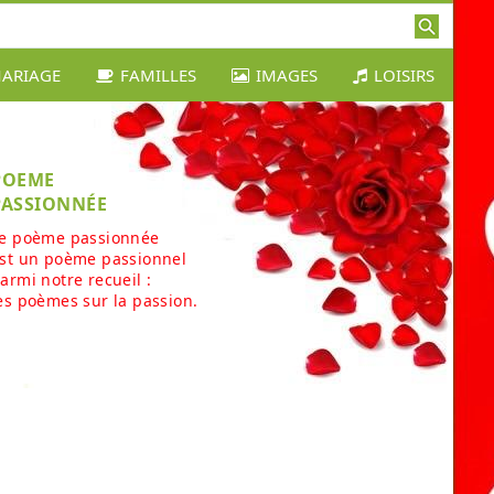
ARIAGE
FAMILLES
IMAGES
LOISIRS
POEME
PASSIONNÉE
e poème passionnée
st un poème passionnel
armi notre recueil :
es poèmes sur la passion.