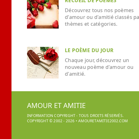
RECUEIL DE POÈMES
Découvrez tous nos poèmes
d'amour ou d'amitié classés p
thèmes et catégories.
LE POÈME DU JOUR
Chaque jour, découvrez un
nouveau poème d'amour ou
d'amitié.
AMOUR ET AMITIE
INFORMATION COPYRIGHT - TOUS DROITS RÉSERVÉS.
COPYRIGHT © 2002 -
2026
•
AMOURETAMITIE2002.COM