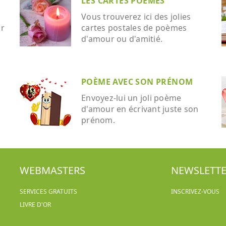
LES CARTES POÈMES
Vous trouverez ici des jolies
ar
cartes postales de poèmes
d'amour ou d'amitié.
POÈME AVEC SON PRÉNOM
Envoyez-lui un joli poème
d'amour en écrivant juste son
prénom.
WEBMASTERS
NEWSLETT
SERVICES GRATUITS
INSCRIVEZ-VOUS
LIVRE D'OR