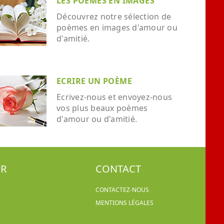
LES POÈMES EN IMAGES
Découvrez notre sélection de
poèmes en images d'amour ou
d'amitié.
ECRIRE UN POÈME
Ecrivez-nous et envoyez-nous
vos plus beaux poèmes
d'amour ou d'amitié.
ER
CONTACT
CONTACTEZ-NOUS
MENTIONS LÉGALES