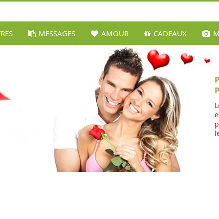
TRES
MESSAGES
AMOUR
CADEAUX
M
L
e
p
l