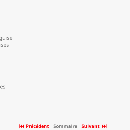
guise
ises
nes
Précédent
Sommaire
Suivant