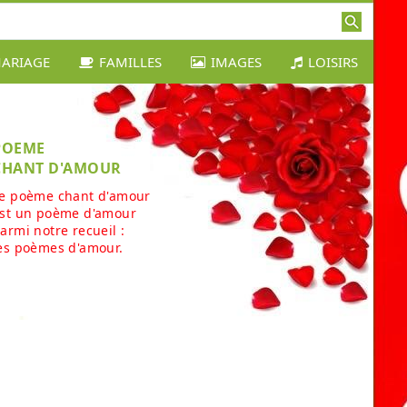
ARIAGE
FAMILLES
IMAGES
LOISIRS
POEME
CHANT D'AMOUR
e poème chant d'amour
st un poème d'amour
armi notre recueil :
es poèmes d'amour.