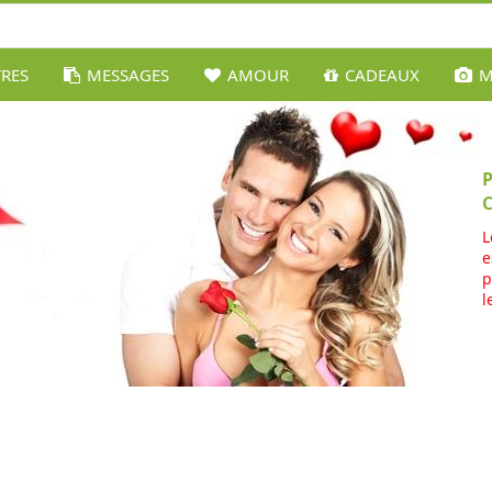
TRES
MESSAGES
AMOUR
CADEAUX
M
L
e
p
l