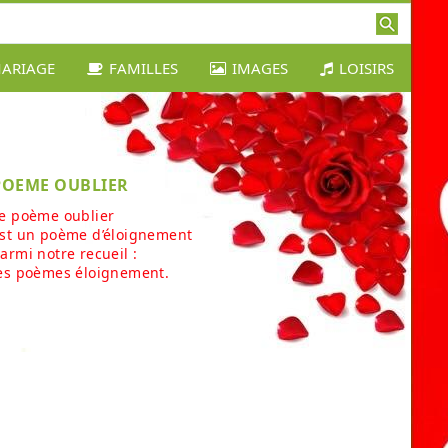
ARIAGE
FAMILLES
IMAGES
LOISIRS
POEME OUBLIER
e poème oublier
st un poème d’éloignement
armi notre recueil :
es poèmes éloignement.