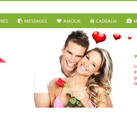
TRES
MESSAGES
AMOUR
CADEAUX
M
L
e
p
l