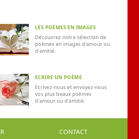
LES POÈMES EN IMAGES
Découvrez notre sélection de
poèmes en images d'amour ou
d'amitié.
ECRIRE UN POÈME
Ecrivez-nous et envoyez-nous
vos plus beaux poèmes
d'amour ou d'amitié.
ER
CONTACT