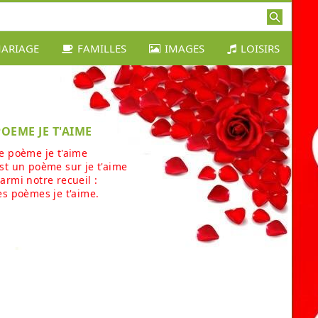
ARIAGE
FAMILLES
IMAGES
LOISIRS
POEME JE T'AIME
e poème je t'aime
st un poème sur je t'aime
armi notre recueil :
es poèmes je t'aime.