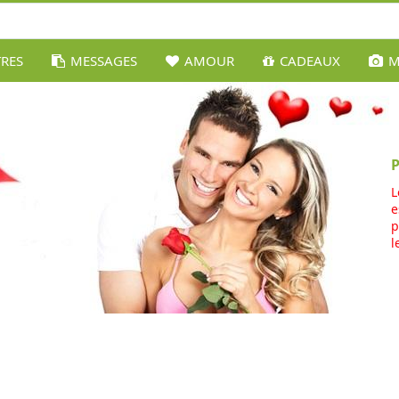
TRES
MESSAGES
AMOUR
CADEAUX
M
L
e
p
l