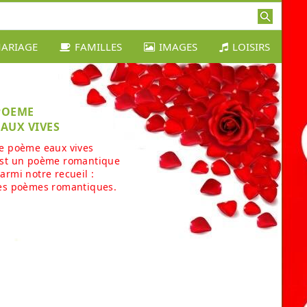
ARIAGE
FAMILLES
IMAGES
LOISIRS
POEME
EAUX VIVES
e poème eaux vives
st un poème romantique
armi notre recueil :
es poèmes romantiques.