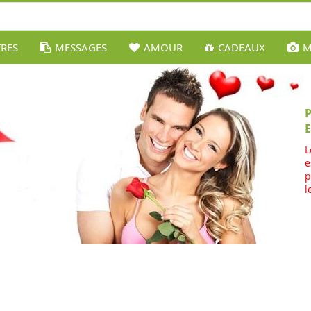
TRES
MESSAGES
AMOUR
CADEAUX
M
L
e
p
l