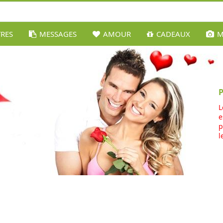
TRES
MESSAGES
AMOUR
CADEAUX
M
L
e
p
l