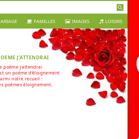
ARIAGE
FAMILLES
IMAGES
LOISIRS
POEME J'ATTENDRAI
e poème j'attendrai
st un poème d’éloignement
armi notre recueil :
es poèmes éloignement.