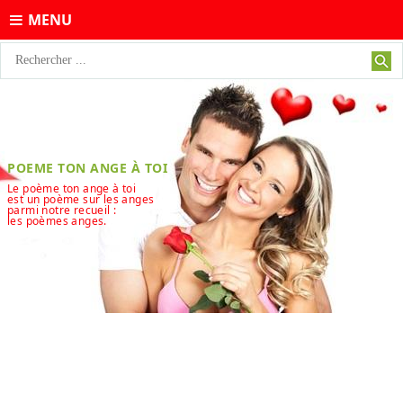
MENU
POEME TON ANGE À TOI
Le poème ton ange à toi
est un poème sur les anges
parmi notre recueil :
les poèmes anges.