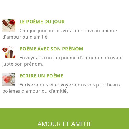
LE POÈME DU JOUR
Chaque jour, découvrez un nouveau poème
d'amour ou d'amitié.
POÈME AVEC SON PRÉNOM
Envoyez-lui un joli poème d'amour en écrivant
juste son prénom.
ECRIRE UN POÈME
Ecrivez-nous et envoyez-nous vos plus beaux
poèmes d'amour ou d'amitié.
AMOUR ET AMITIE