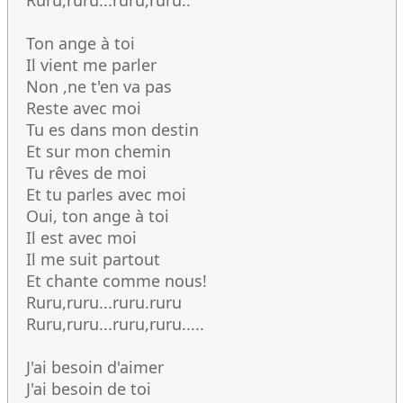
Ruru,ruru...ruru,ruru..
Ton ange à toi
Il vient me parler
Non ,ne t'en va pas
Reste avec moi
Tu es dans mon destin
Et sur mon chemin
Tu rêves de moi
Et tu parles avec moi
Oui, ton ange à toi
Il est avec moi
Il me suit partout
Et chante comme nous!
Ruru,ruru...ruru.ruru
Ruru,ruru...ruru,ruru.....
J'ai besoin d'aimer
J'ai besoin de toi