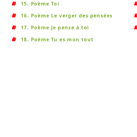
15. Poème Toi
16. Poème Le verger des pensées
17. Poème Je pense à toi
18. Poème Tu es mon tout