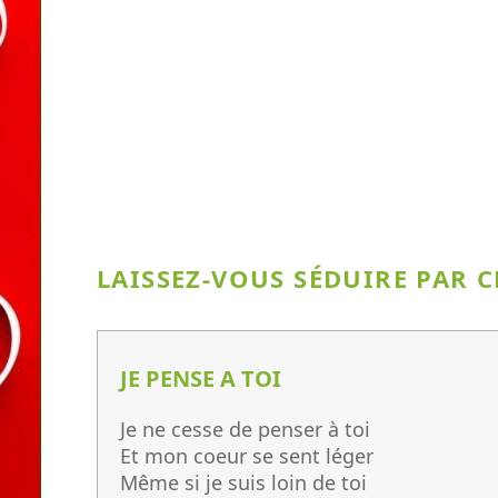
LAISSEZ-VOUS SÉDUIRE PAR 
JE PENSE A TOI
Je ne cesse de penser à toi
Et mon coeur se sent léger
Même si je suis loin de toi