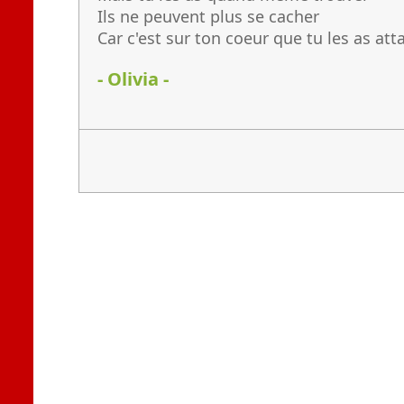
Ils ne peuvent plus se cacher
Car c'est sur ton coeur que tu les as att
- Olivia -