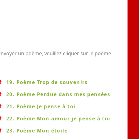
envoyer un poème, veuillez cliquer sur le poème
19. Poème Trop de souvenirs
20. Poème Perdue dans mes pensées
21. Poème Je pense à toi
22. Poème Mon amour je pense à toi
23. Poème Mon étoile