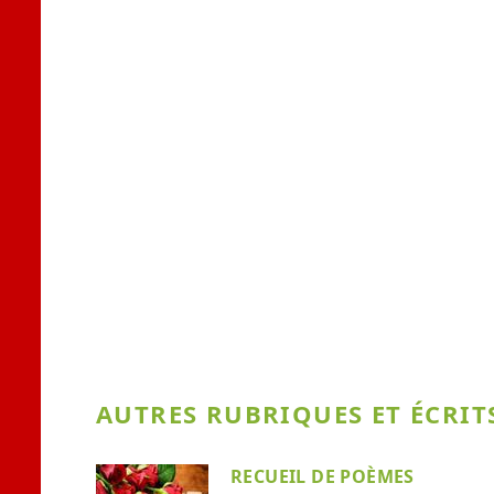
AUTRES RUBRIQUES ET ÉCRITS
RECUEIL DE POÈMES