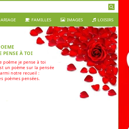
ARIAGE
FAMILLES
IMAGES
LOISIRS
POEME
E PENSE À TOI
e poème je pense à toi
st un poème sur la pensée
armi notre recueil :
es poèmes pensées.