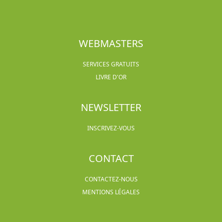
WEBMASTERS
SERVICES GRATUITS
LIVRE D'OR
NEWSLETTER
INSCRIVEZ-VOUS
CONTACT
CONTACTEZ-NOUS
MENTIONS LÉGALES