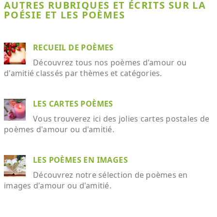
AUTRES RUBRIQUES ET ÉCRITS SUR LA
POÉSIE ET LES POÈMES
RECUEIL DE POÈMES
Découvrez tous nos poèmes d'amour ou
d'amitié classés par thèmes et catégories.
LES CARTES POÈMES
Vous trouverez ici des jolies cartes postales de
poèmes d'amour ou d'amitié.
LES POÈMES EN IMAGES
Découvrez notre sélection de poèmes en
images d'amour ou d'amitié.