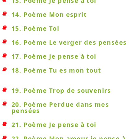
13. Poème Je pense à toi
14. Poème Mon esprit
15. Poème Toi
16. Poème Le verger des pensées
17. Poème Je pense à toi
18. Poème Tu es mon tout
19. Poème Trop de souvenirs
20. Poème Perdue dans mes
pensées
21. Poème Je pense à toi
22. Poème Mon amour je pense à