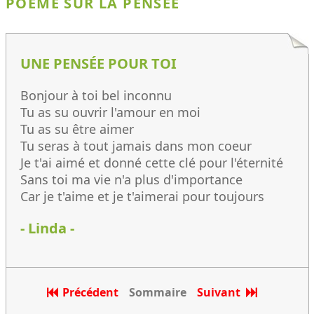
POÈME SUR LA PENSÉE
UNE PENSÉE POUR TOI
Bonjour à toi bel inconnu
Tu as su ouvrir l'amour en moi
Tu as su être aimer
Tu seras à tout jamais dans mon coeur
Je t'ai aimé et donné cette clé pour l'éternité
Sans toi ma vie n'a plus d'importance
Car je t'aime et je t'aimerai pour toujours
- Linda -
Précédent
Sommaire
Suivant