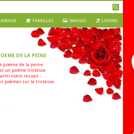
ARIAGE
FAMILLES
IMAGES
LOISIRS
POEME DE LA PEINE
e poème de la peine
st un poème tristesse
armi notre recueil :
es poèmes sur la tristesse.