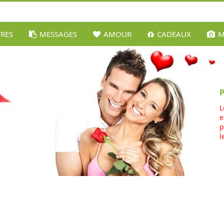
TRES
MESSAGES
AMOUR
CADEAUX
M
L
e
p
l