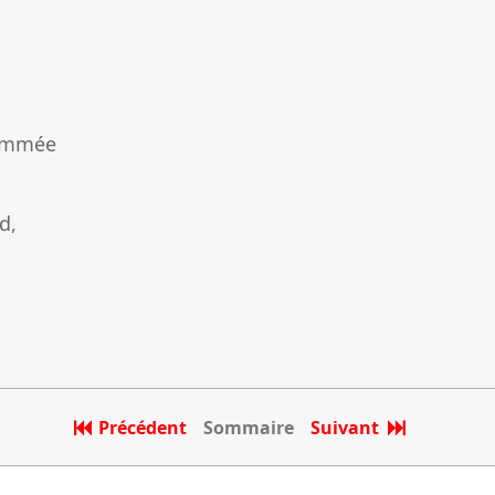
!
lammée
d,
Précédent
Sommaire
Suivant