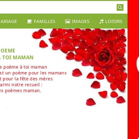
ARIAGE
FAMILLES
IMAGES
LOISIRS
POEME
À TOI MAMAN
e poème à toi maman
st un poème pour les mamans
t pour la fête des mères
armi notre recueil :
es poèmes maman.