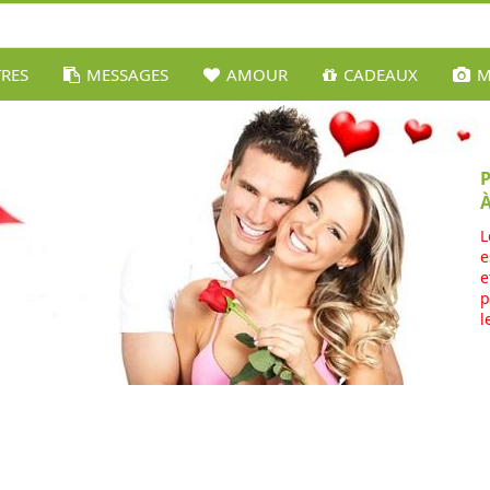
TRES
MESSAGES
AMOUR
CADEAUX
M
L
e
e
p
l