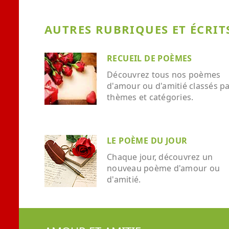
AUTRES RUBRIQUES ET ÉCRITS
RECUEIL DE POÈMES
Découvrez tous nos poèmes
d'amour ou d'amitié classés p
thèmes et catégories.
LE POÈME DU JOUR
Chaque jour, découvrez un
nouveau poème d'amour ou
d'amitié.