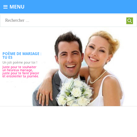
MENU
POÈME DE MARIAGE :
TU ES
Un joli poème pour toi !
Juste pour te souhaiter
un heureux mariage,
juste pour te faire plaisir
et ensoleiller ta journée.