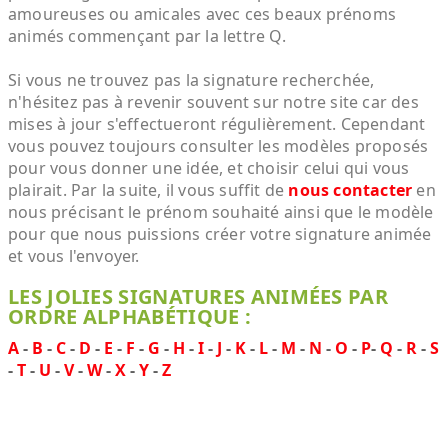
amoureuses ou amicales avec ces beaux prénoms
animés commençant par la lettre Q.
Si vous ne trouvez pas la signature recherchée,
n'hésitez pas à revenir souvent sur notre site car des
mises à jour s'effectueront régulièrement. Cependant
vous pouvez toujours consulter les modèles proposés
pour vous donner une idée, et choisir celui qui vous
plairait. Par la suite, il vous suffit de
nous contacter
en
nous précisant le prénom souhaité ainsi que le modèle
pour que nous puissions créer votre signature animée
et vous l'envoyer.
LES JOLIES SIGNATURES ANIMÉES PAR
ORDRE ALPHABÉTIQUE :
A
-
B
-
C
-
D
-
E
-
F
-
G
-
H
-
I
-
J
-
K
-
L
-
M
-
N
-
O
-
P
-
Q
-
R
-
S
-
T
-
U
-
V
-
W
-
X
-
Y
-
Z