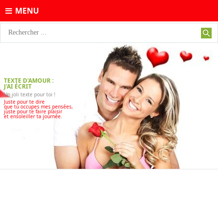
MENU
TEXTE D'AMOUR :
J'AI ÉCRIT
Un joli texte pour toi !
Juste pour te dire
que tu occupes mes pensées,
juste pour te faire plaisir
et ensoleiller ta journée.