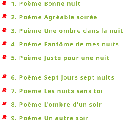
1. Poème Bonne nuit
2. Poème Agréable soirée
3. Poème Une ombre dans la nuit
4. Poème Fantôme de mes nuits
5. Poème Juste pour une nuit
6. Poème Sept jours sept nuits
7. Poème Les nuits sans toi
8. Poème L'ombre d'un soir
9. Poème Un autre soir