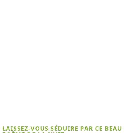
LAISSEZ-VOUS SÉDUIRE PAR CE BEAU