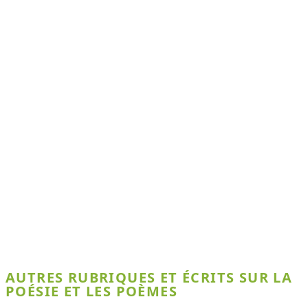
AUTRES RUBRIQUES ET ÉCRITS SUR LA
POÉSIE ET LES POÈMES