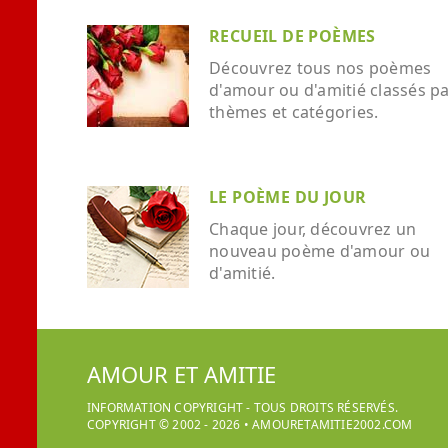
RECUEIL DE POÈMES
Découvrez tous nos poèmes
d'amour ou d'amitié classés p
thèmes et catégories.
LE POÈME DU JOUR
Chaque jour, découvrez un
nouveau poème d'amour ou
d'amitié.
AMOUR ET AMITIE
INFORMATION COPYRIGHT - TOUS DROITS RÉSERVÉS.
COPYRIGHT © 2002 -
2026
•
AMOURETAMITIE2002.COM