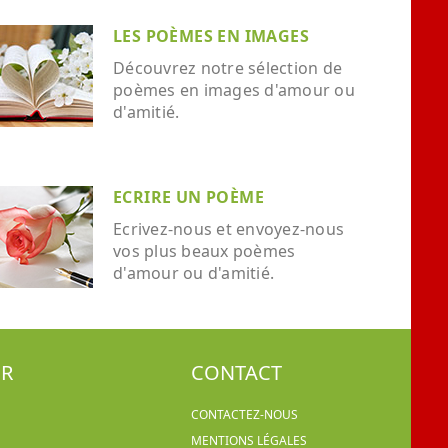
LES POÈMES EN IMAGES
Découvrez notre sélection de
poèmes en images d'amour ou
d'amitié.
ECRIRE UN POÈME
Ecrivez-nous et envoyez-nous
vos plus beaux poèmes
d'amour ou d'amitié.
ER
CONTACT
CONTACTEZ-NOUS
MENTIONS LÉGALES