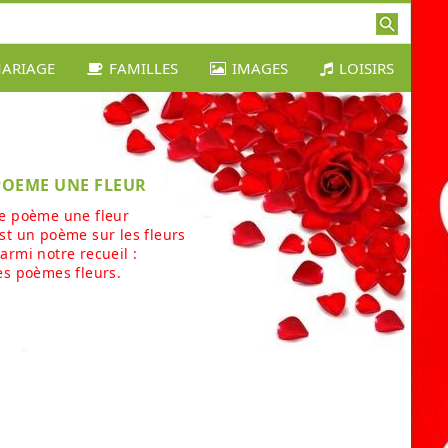
ARIAGE
FAMILLES
IMAGES
LOISIRS
POEME UNE FLEUR
e poème une fleur
st un poème sur les fleurs
armi notre recueil :
es poèmes fleurs.