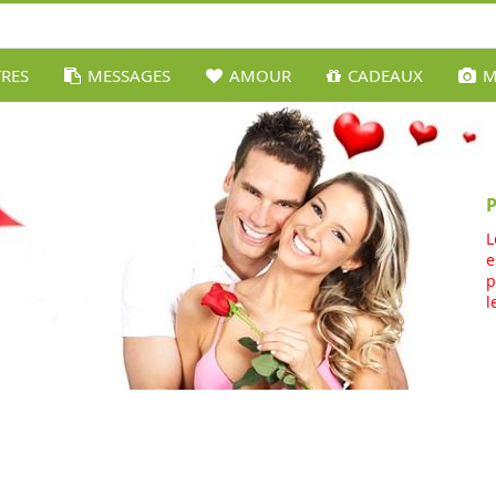
TRES
MESSAGES
AMOUR
CADEAUX
M
L
e
p
l