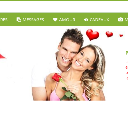
TRES
MESSAGES
AMOUR
CADEAUX
M
L
e
p
l