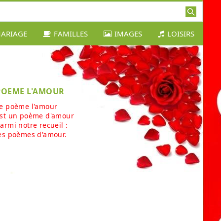
ARIAGE
FAMILLES
IMAGES
LOISIRS
POEME L'AMOUR
e poème l'amour
st un poème d'amour
armi notre recueil :
es poèmes d'amour.