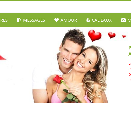
TRES
MESSAGES
AMOUR
CADEAUX
M
L
e
p
l