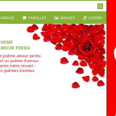
ARIAGE
FAMILLES
IMAGES
LOISIRS
POEME
AMOUR PERDU
e poème amour perdu
st un poème d'amour
armi notre recueil :
es poèmes d'amour.